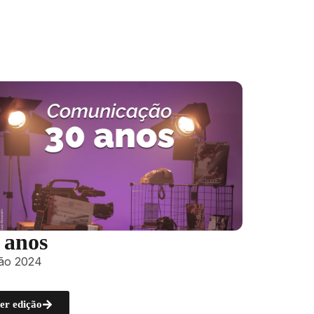
 anos
ção 2024
er edição