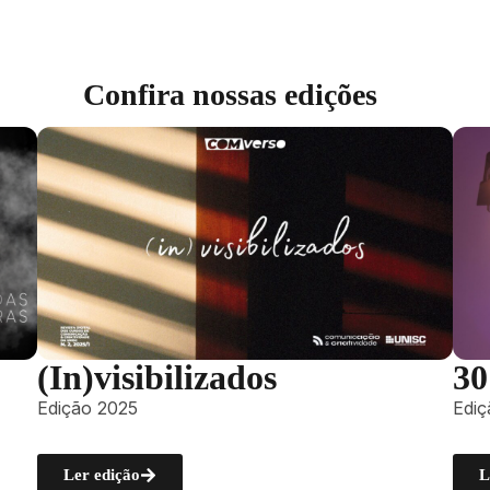
Confira nossas edições
(In)visibilizados
30
Edição 2025
Edi
Ler edição
L